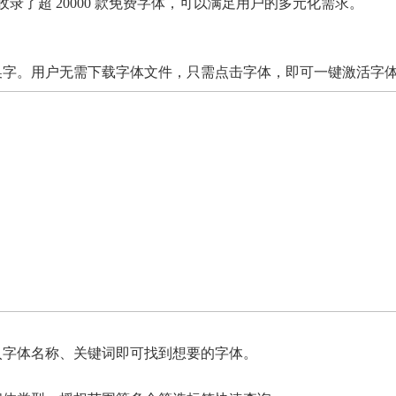
收录了超 20000 款免费字体，可以满足用户的多元化需求。
换字。用户无需下载字体文件，只需点击字体，即可一键激活字
入字体名称、关键词即可找到想要的字体。