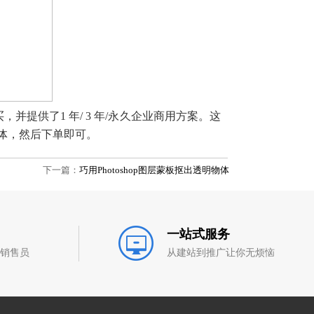
供了1 年/ 3 年/永久企业商用方案。这
字体，然后下单即可。
下一篇：
巧用Photoshop图层蒙板抠出透明物体
一站式服务
和销售员
从建站到推广让你无烦恼