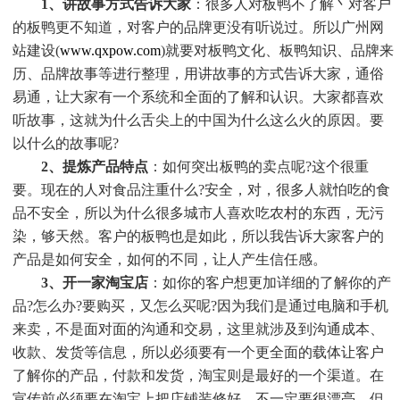
1、讲故事方式告诉大家
：很多人对板鸭不了解丶对客户
的板鸭更不知道，对客户的品牌更没有听说过。所以广州网
站建设(
www.qxpow.com
)就要对板鸭文化、板鸭知识、品牌来
历、品牌故事等进行整理，用讲故事的方式告诉大家，通俗
易通，让大家有一个系统和全面的了解和认识。大家都喜欢
听故事，这就为什么舌尖上的中国为什么这么火的原因。要
以什么的故事呢?
2、提炼产品特点
：如何突出板鸭的卖点呢?这个很重
要。现在的人对食品注重什么?安全，对，很多人就怕吃的食
品不安全，所以为什么很多城市人喜欢吃农村的东西，无污
染，够天然。客户的板鸭也是如此，所以我告诉大家客户的
产品是如何安全，如何的不同，让人产生信任感。
3、开一家淘宝店
：如你的客户想更加详细的了解你的产
品?怎么办?要购买，又怎么买呢?因为我们是通过电脑和手机
来卖，不是面对面的沟通和交易，这里就涉及到沟通成本、
收款、发货等信息，所以必须要有一个更全面的载体让客户
了解你的产品，付款和发货，淘宝则是最好的一个渠道。在
宣传前必须要在淘宝上把店铺装修好，不一定要很漂亮，但