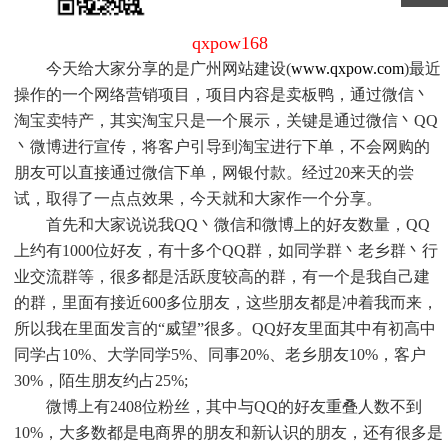
qxpow168
今天给大家分享的是广州网站建设(
www.qxpow.com
)最近
操作的一个网络营销项目，项目内容是卖板鸭，通过微信丶
淘宝卖特产，其实淘宝只是一个展示，关键是通过微信丶QQ
丶微博进行宣传，将客户引导到淘宝进行下单，不会网购的
朋友可以直接通过微信下单，网银付款。经过20来天的尝
试，取得了一点点效果，今天就和大家作一个分享。
首先和大家说说我QQ丶微信和微博上的好友数量，QQ
上约有1000位好友，有十多个QQ群，如同学群丶老乡群丶行
业交流群等，很多都是活跃度较高的群，有一个是我自己建
的群，里面有接近600多位朋友，这些朋友都是冲着我而来，
所以我在里面发言的“威望”很多。QQ好友里面其中有初高中
同学占10%、大学同学5%、同事20%、老乡朋友10%，客户
30%，陌生朋友约占25%;
微博上有2408位粉丝，其中与QQ的好友重叠人数不到
10%，大多数都是电商界的朋友和新认识的朋友，还有很多是